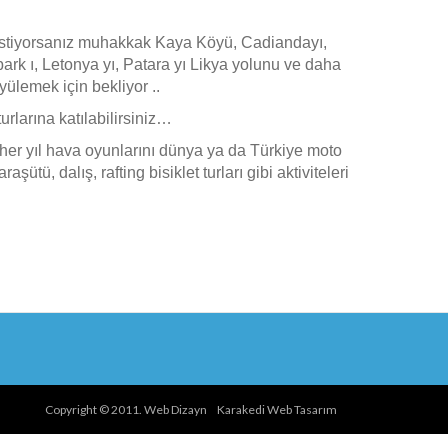
k istiyorsanız muhakkak Kaya Köyü, Cadiandayı,
ark ı, Letonya yı, Patara yı Likya yolunu ve daha
üyülemek için bekliyor ..
urlarına katılabilirsiniz…
her yıl hava oyunlarını dünya ya da Türkiye moto
ütü, dalış, rafting bisiklet turları gibi aktiviteleri
Copyright © 2011. Web Dizayn
Karakedi Web Tasarım