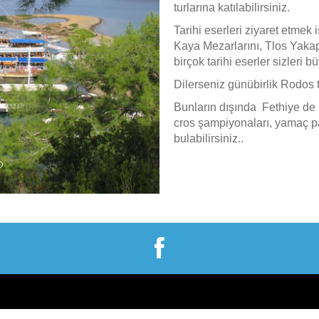
turlarına katılabilirsiniz.
Tarihi eserleri ziyaret etme
Kaya Mezarlarını, Tlos Yakap
birçok tarihi eserler sizleri b
Dilerseniz günübirlik Rodos t
Bunların dışında Fethiye de 
cros şampiyonaları, yamaç paraş
bulabilirsiniz..