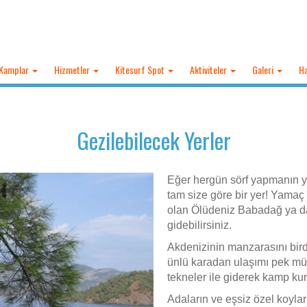
Kamplar
Hizmetler
Kitesurf Spot
Aktiviteler
Galeri
Ha
Gezilebilecek Yerler
Eğer hergün sörf yapmanın y
tam size göre bir yer! Yamaç 
olan Ölüdeniz Babadağ ya d
gidebilirsiniz.
Akdenizinin manzarasını birde
ünlü karadan ulaşımı pek m
tekneler ile giderek kamp kura
Adaların ve eşsiz özel koyla