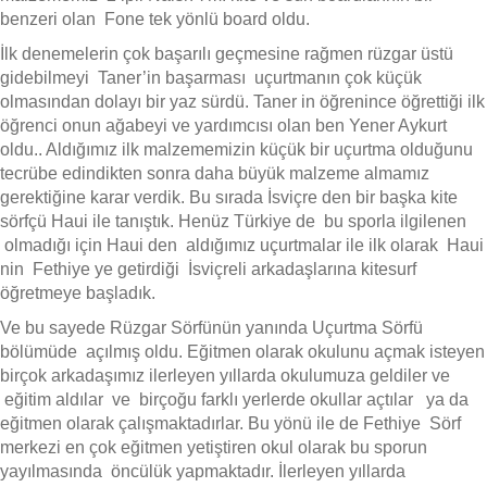
benzeri olan Fone tek yönlü board oldu.
İlk denemelerin çok başarılı geçmesine rağmen rüzgar üstü
gidebilmeyi Taner’in başarması uçurtmanın çok küçük
olmasından dolayı bir yaz sürdü. Taner in öğrenince öğrettiği ilk
öğrenci onun ağabeyi ve yardımcısı olan ben Yener Aykurt
oldu.. Aldığımız ilk malzememizin küçük bir uçurtma olduğunu
tecrübe edindikten sonra daha büyük malzeme almamız
gerektiğine karar verdik. Bu sırada İsviçre den bir başka kite
sörfçü Haui ile tanıştık. Henüz Türkiye de bu sporla ilgilenen
olmadığı için Haui den aldığımız uçurtmalar ile ilk olarak Haui
nin Fethiye ye getirdiği İsviçreli arkadaşlarına kitesurf
öğretmeye başladık.
Ve bu sayede Rüzgar Sörfünün yanında Uçurtma Sörfü
bölümüde açılmış oldu. Eğitmen olarak okulunu açmak isteyen
birçok arkadaşımız ilerleyen yıllarda okulumuza geldiler ve
eğitim aldılar ve birçoğu farklı yerlerde okullar açtılar ya da
eğitmen olarak çalışmaktadırlar. Bu yönü ile de Fethiye Sörf
merkezi en çok eğitmen yetiştiren okul olarak bu sporun
yayılmasında öncülük yapmaktadır. İlerleyen yıllarda