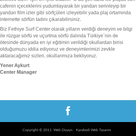
cafenin içeceklerini yudumlayarak bir yandan serinleyip bir
yandan film izler gibi sörfçüleri izleyebilir yada plaj ortamında
internette sörfün tadını çıkarabilirsiniz.
Biz Fethiye Surf Center olarak yılların verdiği deneyim ve bilgi
ile rüzgar sörfü ve uçurtma sörfü dalında Türkiye`nin de
ötesinde dünyada en iyi eğitimin verildiği okullardan birisi
olduğumuzu iddia ediyoruz ve deneyimlerimizi zevkle
aktaracağımız sizleri, okullarımıza bekliyoruz.
Yener Aykurt
Center Manager
Copyright © 2011. Web Dizayn
Karakedi Web Tasarım