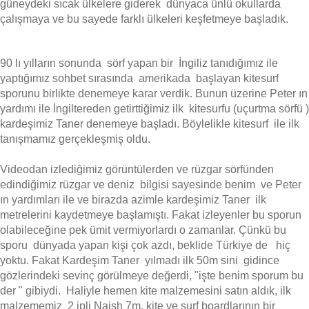
güneydeki sıcak ülkelere giderek dünyaca ünlü okullarda
çalışmaya ve bu sayede farklı ülkeleri keşfetmeye başladık.
90 lı yılların sonunda sörf yapan bir İngiliz tanıdığımız ile
yaptığımız sohbet sırasında amerikada başlayan kitesurf
sporunu birlikte denemeye karar verdik. Bunun üzerine Peter ın
yardımı ile İngiltereden getirttiğimiz ilk kitesurfu (uçurtma sörfü )
kardeşimiz Taner denemeye başladı. Böylelikle kitesurf ile ilk
tanışmamız gerçekleşmiş oldu.
Videodan izlediğimiz görüntülerden ve rüzgar sörfünden
edindiğimiz rüzgar ve deniz bilgisi sayesinde benim ve Peter
ın yardımları ile ve birazda azimle kardeşimiz Taner ilk
metrelerini kaydetmeye başlamıştı. Fakat izleyenler bu sporun
olabileceğine pek ümit vermiyorlardı o zamanlar. Çünkü bu
sporu dünyada yapan kişi çok azdı, beklide Türkiye de hiç
yoktu. Fakat Kardeşim Taner yılmadı ilk 50m sini gidince
gözlerindeki sevinç görülmeye değerdi, "işte benim sporum bu
der " gibiydi. Haliyle hemen kite malzemesini satın aldık, ilk
malzememiz 2 ipli Naish 7m. kite ve surf boardlarının bir