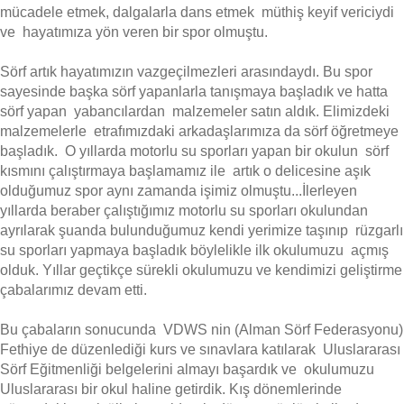
mücadele etmek, dalgalarla dans etmek müthiş keyif vericiydi
ve hayatımıza yön veren bir spor olmuştu.
Sörf artık hayatımızın vazgeçilmezleri arasındaydı. Bu spor
sayesinde başka sörf yapanlarla tanışmaya başladık ve hatta
sörf yapan yabancılardan malzemeler satın aldık. Elimizdeki
malzemelerle etrafımızdaki arkadaşlarımıza da sörf öğretmeye
başladık. O yıllarda motorlu su sporları yapan bir okulun sörf
kısmını çalıştırmaya başlamamız ile artık o delicesine aşık
olduğumuz spor aynı zamanda işimiz olmuştu...İlerleyen
yıllarda beraber çalıştığımız motorlu su sporları okulundan
ayrılarak şuanda bulunduğumuz kendi yerimize taşınıp rüzgarlı
su sporları yapmaya başladık böylelikle ilk okulumuzu açmış
olduk. Yıllar geçtikçe sürekli okulumuzu ve kendimizi geliştirme
çabalarımız devam etti.
Bu çabaların sonucunda VDWS nin (Alman Sörf Federasyonu)
Fethiye de düzenlediği kurs ve sınavlara katılarak Uluslararası
Sörf Eğitmenliği belgelerini almayı başardık ve okulumuzu
Uluslararası bir okul haline getirdik. Kış dönemlerinde