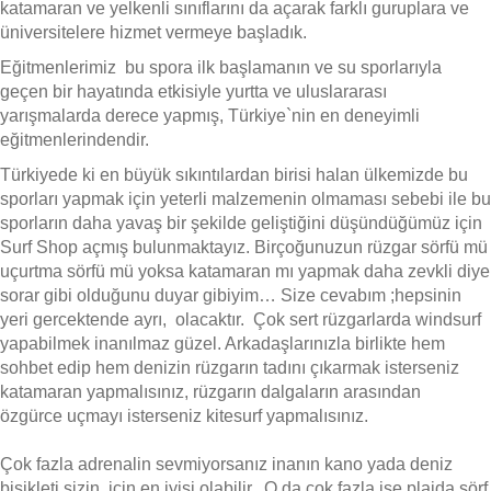
katamaran ve yelkenli sınıflarını da açarak farklı guruplara ve
üniversitelere hizmet vermeye başladık.
Eğitmenlerimiz bu spora ilk başlamanın ve su sporlarıyla
geçen bir hayatında etkisiyle yurtta ve uluslararası
yarışmalarda derece yapmış, Türkiye`nin en deneyimli
eğitmenlerindendir.
Türkiyede ki en büyük sıkıntılardan birisi halan ülkemizde bu
sporları yapmak için yeterli malzemenin olmaması sebebi ile bu
sporların daha yavaş bir şekilde geliştiğini düşündüğümüz için
Surf Shop açmış bulunmaktayız. Birçoğunuzun rüzgar sörfü mü
uçurtma sörfü mü yoksa katamaran mı yapmak daha zevkli diye
sorar gibi olduğunu duyar gibiyim… Size cevabım ;hepsinin
yeri gercektende ayrı, olacaktır. Çok sert rüzgarlarda windsurf
yapabilmek inanılmaz güzel. Arkadaşlarınızla birlikte hem
sohbet edip hem denizin rüzgarın tadını çıkarmak isterseniz
katamaran yapmalısınız, rüzgarın dalgaların arasından
özgürce uçmayı isterseniz kitesurf yapmalısınız.
Çok fazla adrenalin sevmiyorsanız inanın kano yada deniz
bisikleti sizin için en iyisi olabilir. O da çok fazla ise plajda sörf